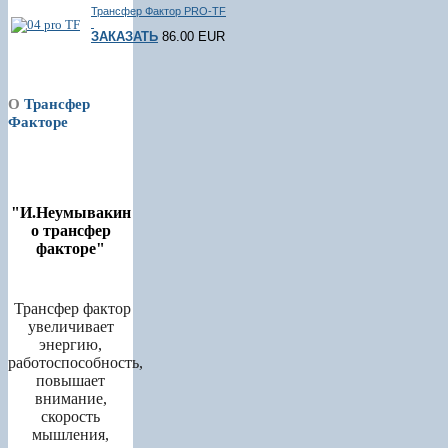
Трансфер Фактор PRO-TF
ЗАКАЗАТЬ
86.00 EUR
О
Трансфер
Факторе
"И.Неумывакин
о трансфер
факторе"
Трансфер фактор
увеличивает
энергию,
работоспособность,
повышает
внимание,
скорость
мышления,