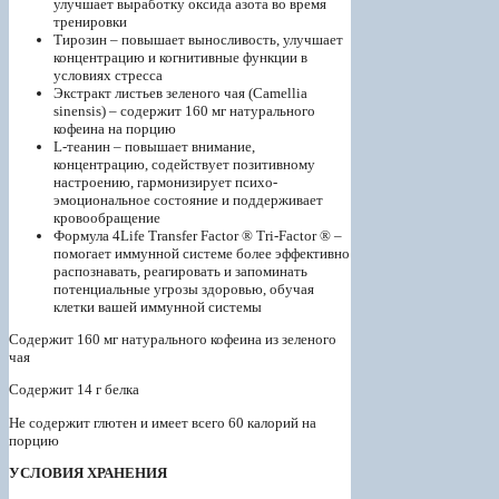
улучшает выработку оксида азота во время
тренировки
Тирозин – повышает выносливость, улучшает
концентрацию и когнитивные функции в
условиях стресса
Экстракт листьев зеленого чая (Camellia
sinensis) – содержит 160 мг натурального
кофеина на порцию
L-теанин – повышает внимание,
концентрацию, содействует позитивному
настроению, гармонизирует психо-
эмоциональное состояние и поддерживает
кровообращение
Формула 4Life Transfer Factor ® Tri-Factor ® –
помогает иммунной системе более эффективно
распознавать, реагировать и запоминать
потенциальные угрозы здоровью, обучая
клетки вашей иммунной системы
Содержит 160 мг натурального кофеина из зеленого
чая
Содержит 14 г белка
Не содержит глютен и имеет всего 60 калорий на
порцию
УСЛОВИЯ ХРАНЕНИЯ