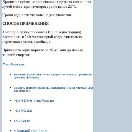
Хранить в сухом, защищенном от прямых солнечных
лучей месте, при температуре не выше 25°С.
Сроки годности указаны на дне упаковки.
СПОСОБ ПРИМЕНЕНИЯ
1 мерную ложку порошка (16,0 г- одна порция)
растворить в 240 мл холодной воды, тщатально
перемешать смесь в шейкере
Принимать одну порцию за 30-45 мин до начала
занятий спортом.
У нас Вы можете:
получить бесплатную консультацию по вопросу применения
трансфер факторов,
заказать трансфер факторы, связавшись с нами, удобным для
вас способом
+373 79474401 Viber, Whats app
+373 79673623
022 27-40-49
v.butnar@gmail.com