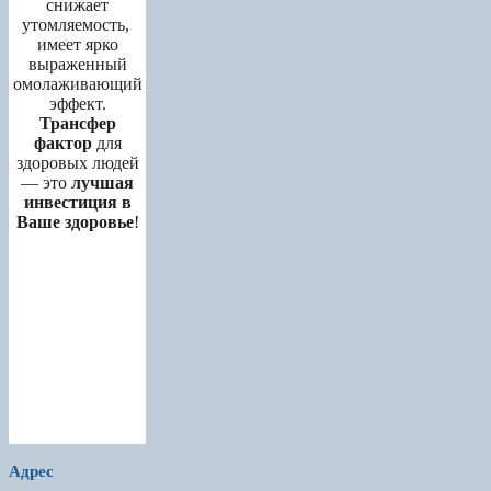
снижает
утомляемость,
имеет ярко
выраженный
омолаживающий
эффект.
Трансфер
фактор
для
здоровых людей
— это
лучшая
инвестиция в
Ваше здоровье
!
Адрес