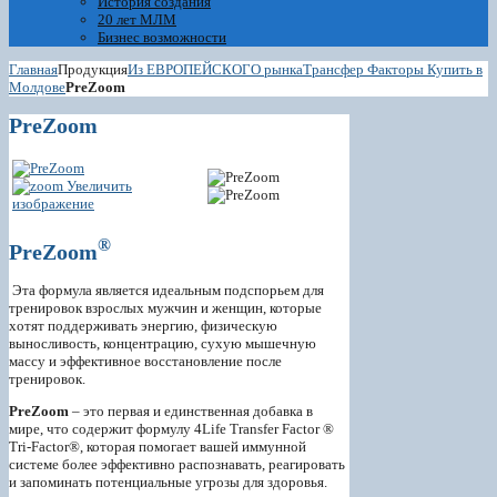
История создания
20 лет МЛМ
Бизнес возможности
Главная
Продукция
Из ЕВРОПЕЙСКОГО рынка
Трансфер Факторы Купить в
Молдове
PreZoom
PreZoom
Увеличить
изображение
®
PreZoom
Эта формула является идеальным подспорьем для
тренировок взрослых мужчин и женщин, которые
хотят поддерживать энергию, физическую
выносливость, концентрацию, сухую мышечную
массу и эффективное восстановление после
тренировок.
PreZoom
– это первая и единственная добавка в
мире, что содержит формулу 4Life Transfer Factor ®
Tri-Factor®, которая помогает вашей иммунной
системе более эффективно распознавать, реагировать
и запоминать потенциальные угрозы для здоровья.