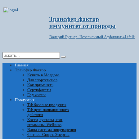
Трансфер фактор
иммунитет от природы
Валерий Бутнар. Независимый Аффилиат 4Life®
Главная
Трансфер Фактор
Купить в Молдове
Для спортсменов
Как применять
Сертификаты
Год жизни
Продукция
ТФ базовые продукты
ТФ целе-направленного
действия
Кости, суставы, сон,
витамины. Wellness
Ваша система пищеварения
Фитнес. Спорт. Энергия