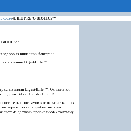
Молдове
4LIFE PRE/O BIOTICS™
ст здоровых кишечных бактерий.
ракта в линии Digest4Life ™.
тракта в линии Digest4Life ™. Он является
содержит 4Life Transfer Factor®.
 в составе пять штаммов высококачественных
офлору и три типа пребиотиков для
ая система доставки пробиотиков к толстому