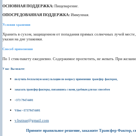
ОСНОВНАЯ ПОДДЕРЖКА:
Пищеварение.
ОПОСРЕДОВАННАЯ ПОДДЕРЖКА:
Иммунная.
Условия хранения
Хранить в сухом, защищенном от попадания прямых солнечных лучей месте,
указан на дне упаковки.
Способ применения
По 1 стик-пакету ежедневно. Содержимое проглотить, не жевать. При желани
У нас Вы можете:
получить бесплатную консультацию по вопросу применения трансфер факторов,
заказать трансфер факторы, связавшись с нами, удобным для вас способом
+373 79474401
Viber +37379474401
v.butnar@gmail.com
Примите правильное решение, закажите Трансфер Фактор, с