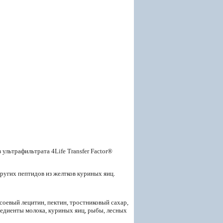
 ультрафильтрата 4Life Transfer Factor®
других пептидов из желтков куриных яиц.
соевый лецитин, пектин, тростниковый сахар,
редиенты молока, куриных яиц, рыбы, лесных