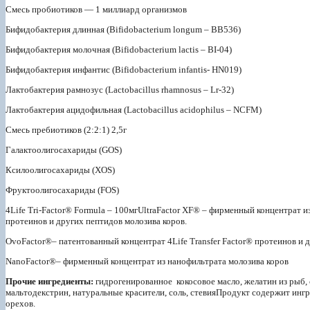
Смесь пробиотиков — 1 миллиард организмов
Бифидобактерия длинная (Bifidobacterium longum – BВ536)
Бифидобактерия молочная (Bifidobacterium lactis – BI-04)
Бифидобактерия инфантис (Bifidobacterium infantis- HN019)
Лактобактерия рамнозус (Lactobacillus rhamnosus – Lr-32)
Лактобактерия ацидофильная (Lactobacillus acidophilus – NCFM)
Смесь пребиотиков (2:2:1) 2,5г
Галактоолигосахариды (GOS)
Ксилоолигосахариды (XOS)
Фруктоолигосахариды (FOS)
4Life Tri-Factor® Formula – 100мгUltraFactor XF® – фирменный концентрат из
протеинов и других пептидов молозива коров.
OvoFactor®– патентованный концентрат 4Life Transfer Factor® протеинов и 
NanoFactor®– фирменный концентрат из нанофильтрата молозива коров
Прочие ингредиенты:
гидрогенированное кокосовое масло, желатин из рыб, 
мальтодекстрин, натуральные красители, соль, стевияПродукт содержит инг
орехов.