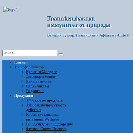
Трансфер фактор
иммунитет от природы
Валерий Бутнар. Независимый Аффилиат 4Life®
Главная
Трансфер Фактор
Купить в Молдове
Для спортсменов
Как применять
Сертификаты
Год жизни
Продукция
ТФ базовые продукты
ТФ целе-направленного
действия
Кости, суставы, сон,
витамины. Wellness
Ваша система пищеварения
Фитнес. Спорт. Энергия