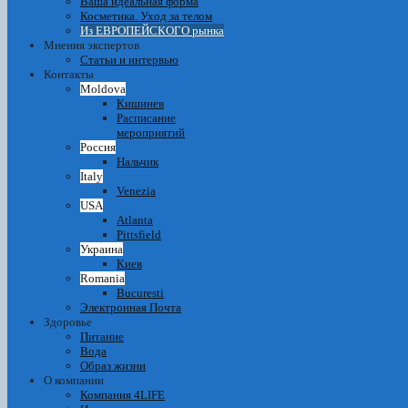
Ваша идеальная форма
Косметика. Уход за телом
Из ЕВРОПЕЙСКОГО рынка
Мнения экспертов
Статьи и интервью
Контакты
Moldova
Кишинев
Расписание
мероприятий
Россия
Нальчик
Italy
Venezia
USA
Atlanta
Pittsfield
Украина
Киев
Romania
Bucuresti
Электронная Почта
Здоровье
Питание
Вода
Образ жизни
О компании
Компания 4LIFE