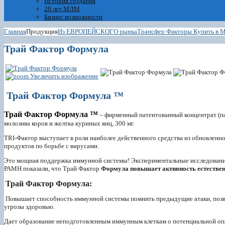
История создания
20 лет МЛМ
Бизнес возможности
Главная
Продукция
Из ЕВРОПЕЙСКОГО рынка
Трансфер Факторы Купить в 
Трай Фактор Формула
Увеличить изображение
Трай Фактор Формула ™
Трай Фактор Формула ™
– фирменный патентованный концентрат (па
молозива коров и желтка куриных яиц, 300 мг.
TRI-Фактор выступает в роли наиболее действенного средства из обновлен
продуктов по борьбе с вирусами.
Это мощная поддержка иммунной системы! Экспериментальные исследования
РАМН показали, что Трай Фактор
Формула повышает активность естествен
Трай Фактор Формула:
Повышает способность иммунной системы помнить предыдущие атаки, позво
угрозы здоровью.
Дает образование неподготовленным иммунным клеткам о потенциальной опа