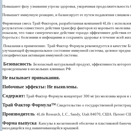
Повышают фазу узнавания угрозы здоровья, укорачивая продолжительность 
Повышает иммунную реакцию, и балансирует ее путем подавления слишком 
Фирменная смесь Трай Факторов, разработанная компанией 4Life с использов
результатом совместного действия трансфер факторов из коровьего молозива
показали, что такое синергическое действие гораздо эффективнее действия
бороться с болезнями и инфекциями и сохранять здоровье в течение всей жиз
Показания к применению: Трай Фактор Формула рекомендуется в качестве Б
улучшающей функциональное состояние иммунной системы, целевое предна
специфическая активация иммунной системы.
Безопасность
: Безопасный натуральный продукт, эффективность которо
проведенными в нескольких клиниках РФ.
Не вызывает привыкания.
Побочные эффекты: Не выявлены.
Содержит:
Трай Фактор Формула концентрат 300 мг (из молозива коров и 
Трай Фактор Формула™
Свидетельство о государственной регистраци
Производитель
: 4Life Research, L.C., Sandy, Utah 84070, США. Патент 
Форма выпуска
: Капсулы в желатиновой оболочке в пластиковой баночк
находящейся под навинчивающейся крышкой.