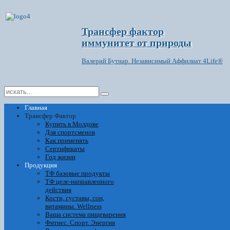
Трансфер фактор
иммунитет от природы
Валерий Бутнар. Независимый Аффилиат 4Life®
Главная
Трансфер Фактор
Купить в Молдове
Для спортсменов
Как применять
Сертификаты
Год жизни
Продукция
ТФ базовые продукты
ТФ целе-направленного
действия
Кости, суставы, сон,
витамины. Wellness
Ваша система пищеварения
Фитнес. Спорт. Энергия