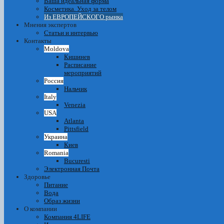
Ваша идеальная форма
Косметика. Уход за телом
Из ЕВРОПЕЙСКОГО рынка
Мнения экспертов
Статьи и интервью
Контакты
Moldova
Кишинев
Расписание
мероприятий
Россия
Нальчик
Italy
Venezia
USA
Atlanta
Pittsfield
Украина
Киев
Romania
Bucuresti
Электронная Почта
Здоровье
Питание
Вода
Образ жизни
О компании
Компания 4LIFE