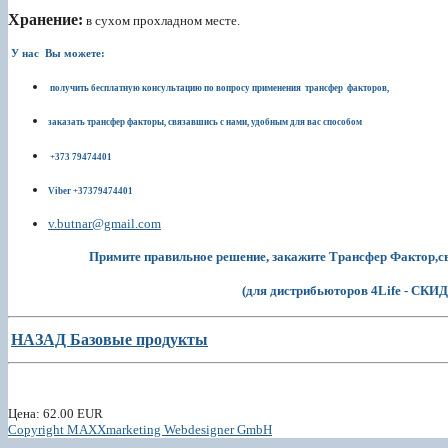
Хранение:
в сухом прохладном месте.
У нас Вы можете:
получить бесплатную консультацию по вопросу применения трансфер факторов,
заказать трансфер факторы, связавшись с нами, удобным для вас способом
+373 79474401
Viber +37379474401
v.butnar@gmail.com
Примите правильное решение, закажите Трансфер Фактор,с
(для дистрибьюторов 4Life - СК
НАЗАД Базовые продукты
Цена:
62.00 EUR
Copyright MAXXmarketing Webdesigner GmbH