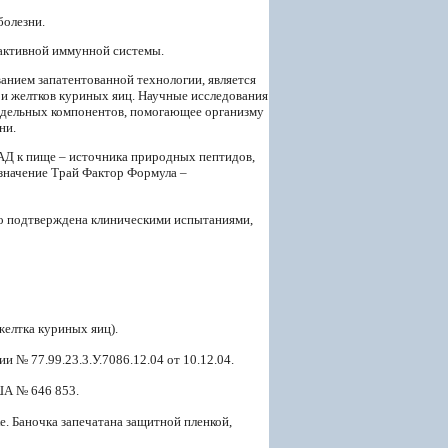
болезни.
активной иммунной системы.
анием запатентованной технологии, является
 и желтков куриных яиц. Научные исследования
 отдельных компонентов, помогающее организму
ни.
АД к пище – источника природных пептидов,
значение Трай Фактор Формула –
го подтверждена клиническими испытаниями,
желтка куриных яиц).
и № 77.99.23.3.У.7086.12.04 от 10.12.04.
США № 646 853.
е. Баночка запечатана защитной пленкой,