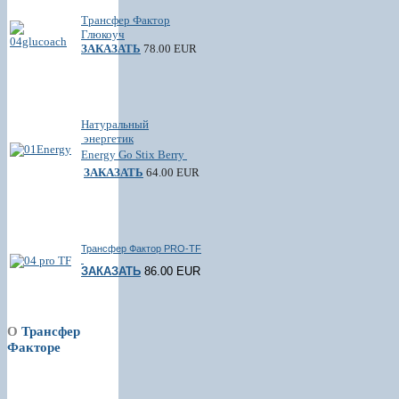
Трансфер Фактор
Глюкоуч
ЗАКАЗАТЬ
78.00 EUR
Натуральный
энергетик
Energy Go Stix Berry
ЗАКАЗАТЬ
64.00 EUR
Трансфер Фактор PRO-TF
ЗАКАЗАТЬ
86.00 EUR
О
Трансфер
Факторе