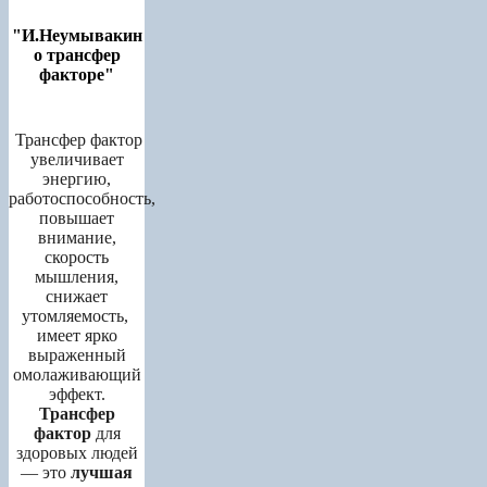
"И.Неумывакин
о трансфер
факторе"
Трансфер фактор
увеличивает
энергию,
работоспособность,
повышает
внимание,
скорость
мышления,
снижает
утомляемость,
имеет ярко
выраженный
омолаживающий
эффект.
Трансфер
фактор
для
здоровых людей
— это
лучшая