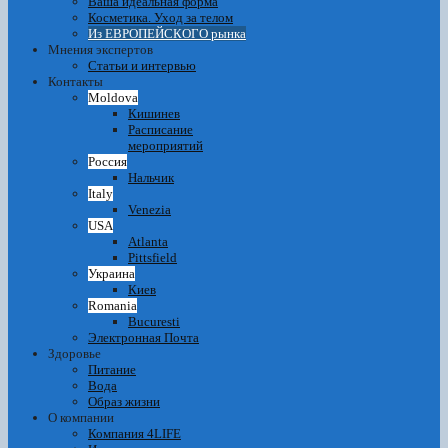
Ваша идеальная форма
Косметика. Уход за телом
Из ЕВРОПЕЙСКОГО рынка
Мнения экспертов
Статьи и интервью
Контакты
Moldova
Кишинев
Расписание
мероприятий
Россия
Нальчик
Italy
Venezia
USA
Atlanta
Pittsfield
Украина
Киев
Romania
Bucuresti
Электронная Почта
Здоровье
Питание
Вода
Образ жизни
О компании
Компания 4LIFE