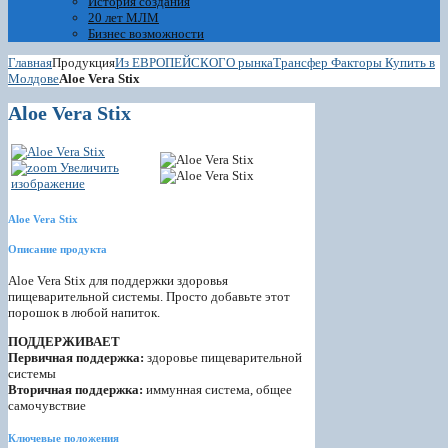
История создания
20 лет МЛМ
Бизнес возможности
Главная
Продукция
Из ЕВРОПЕЙСКОГО рынка
Трансфер Факторы Купить в
Молдове
Aloe Vera Stix
Aloe Vera Stix
Увеличить
изображение
Aloe Vera Stix
Описание продукта
Aloe Vera Stix для поддержки здоровья
пищеварительной системы. Просто добавьте этот
порошок в любой напиток.
ПОДДЕРЖИВАЕТ
Первичная поддержка:
здоровье пищеварительной
системы
Вторичная поддержка:
иммунная система, общее
самочувствие
Ключевые положения