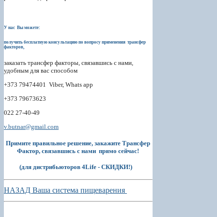
У нас Вы можете:
получить бесплатную консультацию по вопросу применения трансфер
факторов,
заказать трансфер факторы, связавшись с нами,
удобным для вас способом
+373 79474401 Viber, Whats app
+373 79673623
022 27-40-49
v.butnar@gmail.com
Примите правильное решение, закажите Трансфер
Фактор, связавшись с нами прямо сейчас!
(для дистрибьюторов 4Life - СКИДКИ!)
НАЗАД Ваша система пищеварения