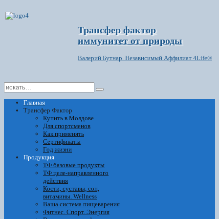
Трансфер фактор
иммунитет от природы
Валерий Бутнар. Независимый Аффилиат 4Life®
Главная
Трансфер Фактор
Купить в Молдове
Для спортсменов
Как применять
Сертификаты
Год жизни
Продукция
ТФ базовые продукты
ТФ целе-направленного
действия
Кости, суставы, сон,
витамины. Wellness
Ваша система пищеварения
Фитнес. Спорт. Энергия