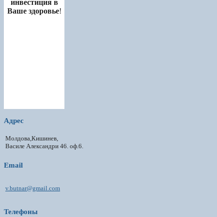
инвестиция в
Ваше здоровье
!
Адрес
Молдова,Кишинев,
Василе Александри 46. оф.6.
Email
v.butnar@gmail.com
Телефоны